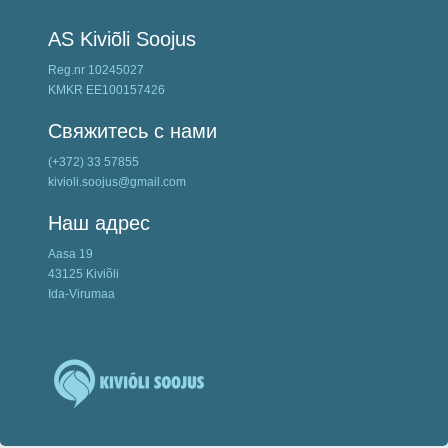
AS Kiviõli Soojus
Reg.nr 10245027
KMKR EE100157426
Свяжитесь с нами
(+372) 33 57855
kivioli.soojus@gmail.com
Наш адрес
Aasa 19
43125 Kiviõli
Ida-Virumaa