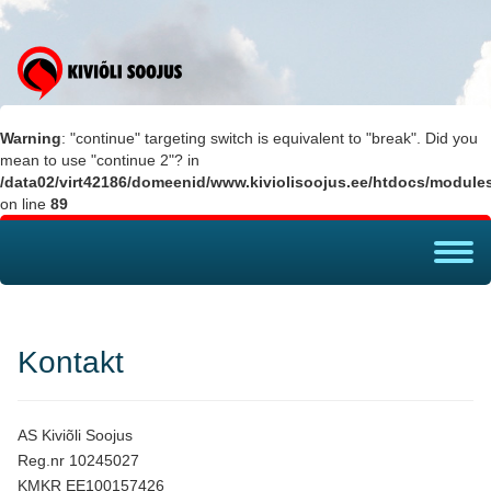
Warning
: "continue" targeting switch is equivalent to "break". Did you
mean to use "continue 2"? in
/data02/virt42186/domeenid/www.kiviolisoojus.ee/htdocs/modul
on line
89
Toggl
navig
Kontakt
AS Kiviõli Soojus
Reg.nr 10245027
KMKR EE100157426